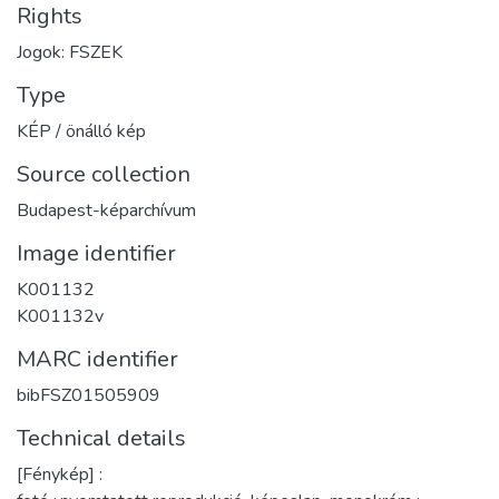
Rights
Jogok: FSZEK
Type
KÉP / önálló kép
Source collection
Budapest-képarchívum
Image identifier
K001132
K001132v
MARC identifier
bibFSZ01505909
Technical details
[Fénykép] :