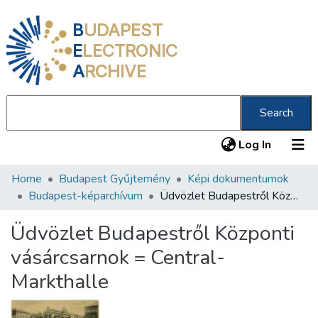
B
UDAPEST
E
LECTRONIC
A
RCHIVE
Search
(current
Log In
Home
Budapest Gyűjtemény
Képi dokumentumok
Communities & Collections
Budapest-képarchívum
Üdvözlet Budapestről Központi vásárcsarnok = Central-Markthalle
All of DSpace
Üdvözlet Budapestről Központi
Statistics
vásárcsarnok = Central-
About us
Markthalle