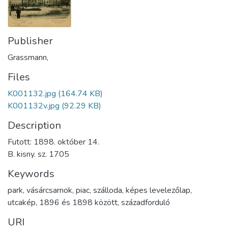
Publisher
Grassmann,
Files
K001132.jpg
(164.74 KB)
K001132v.jpg
(92.29 KB)
Description
Futott: 1898. október 14.
B. kisny. sz. 1705
Keywords
park
,
vásárcsarnok
,
piac
,
szálloda
,
képes levelezőlap
,
utcakép
,
1896 és 1898 között
,
századforduló
URI