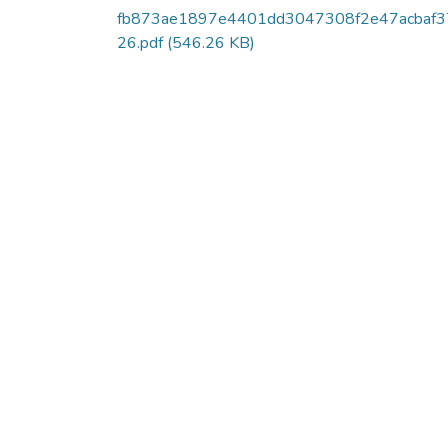
fb873ae1897e4401dd3047308f2e47acbaf3
26.pdf
(546.26 KB)