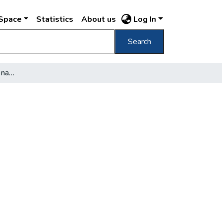
DSpace
Statistics
About us
Log In
Search
A nyolcvanötesztendős nagy árvíz