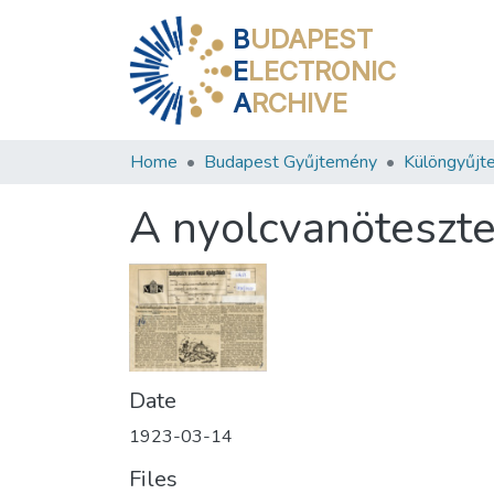
B
UDAPEST
E
LECTRONIC
A
RCHIVE
Home
Budapest Gyűjtemény
Különgyűjt
A nyolcvanöteszte
Date
1923-03-14
Files