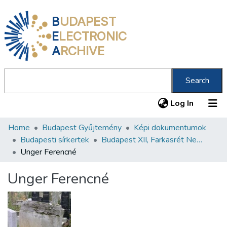
B
UDAPEST
E
LECTRONIC
A
RCHIVE
Search
(current
Log In
Home
Budapest Gyűjtemény
Képi dokumentumok
Communities & Collections
Budapesti sírkertek
Budapest XII, Farkasrét Neológ Zsidó Temető
All of DSpace
Unger Ferencné
Statistics
Unger Ferencné
About us