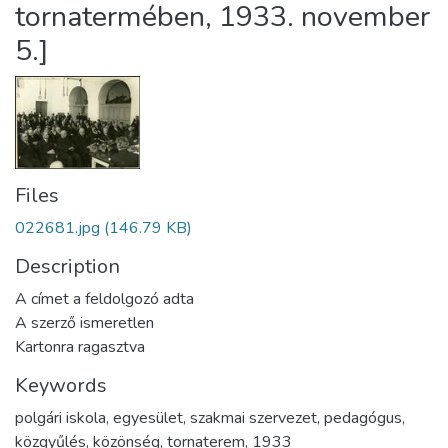
tornatermében, 1933. november
5.]
Files
022681.jpg
(146.79 KB)
Description
A címet a feldolgozó adta
A szerző ismeretlen
Kartonra ragasztva
Keywords
polgári iskola
,
egyesület
,
szakmai szervezet
,
pedagógus
,
közgyűlés
,
közönség
,
tornaterem
,
1933