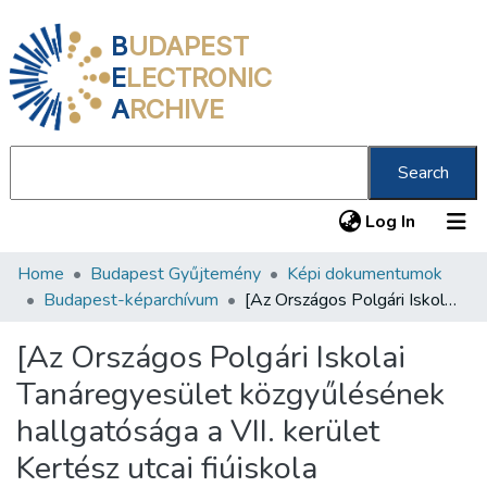
B
UDAPEST
E
LECTRONIC
A
RCHIVE
Search
(current
Log In
Home
Budapest Gyűjtemény
Képi dokumentumok
Communities & Collections
Budapest-képarchívum
[Az Országos Polgári Iskolai Tanáregyesület közgyűlésének hallgatósága a VII. kerület Kertész utcai fiúiskola tornatermében, 1933. november 5.]
All of DSpace
[Az Országos Polgári Iskolai
Statistics
Tanáregyesület közgyűlésének
About us
hallgatósága a VII. kerület
Kertész utcai fiúiskola