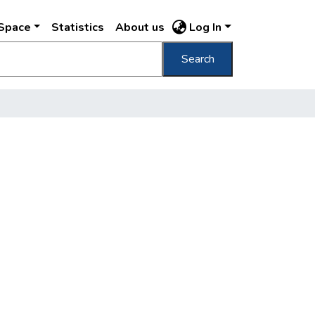
DSpace
Statistics
About us
Log In
Search