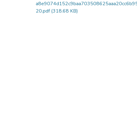
a8e9074d152c9baa703508625aaa20cc6b95
20.pdf
(318.68 KB)