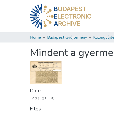
B
UDAPEST
E
LECTRONIC
A
RCHIVE
Home
Budapest Gyűjtemény
Különgyűjt
Mindent a gyerme
Date
1921-03-15
Files