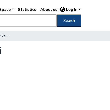
DSpace
Statistics
About us
Log In
Search
Mohamedán zarándokok katolikus pártfogói
i