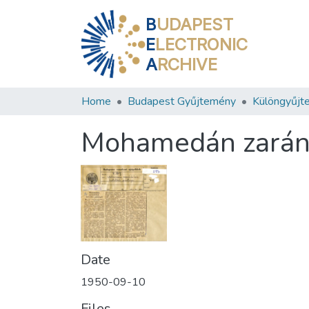
B
UDAPEST
E
LECTRONIC
A
RCHIVE
Home
Budapest Gyűjtemény
Különgyűjt
Mohamedán zaránd
Date
1950-09-10
Files