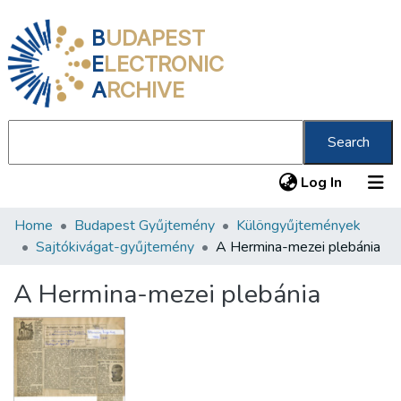
B
UDAPEST
E
LECTRONIC
A
RCHIVE
Search
(current
Log In
Home
Budapest Gyűjtemény
Különgyűjtemények
Communities & Collections
Sajtókivágat-gyűjtemény
A Hermina-mezei plebánia
All of DSpace
A Hermina-mezei plebánia
Statistics
About us