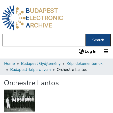
B
UDAPEST
E
LECTRONIC
A
RCHIVE
Search
(current
Log In
Home
Budapest Gyűjtemény
Képi dokumentumok
Communities & Collections
Budapest-képarchívum
Orchestre Lantos
All of DSpace
Orchestre Lantos
Statistics
About us