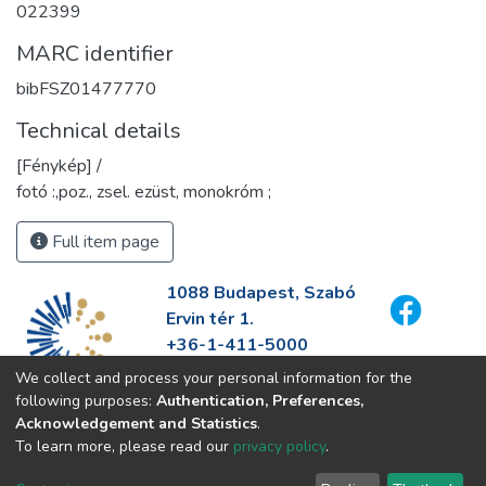
022399
MARC identifier
bibFSZ01477770
Technical details
[Fénykép] /
fotó :,poz., zsel. ezüst, monokróm ;
Full item page
1088 Budapest, Szabó
Ervin tér 1.
+36-1-411-5000
info@fszek.hu
We collect and process your personal information for the
https://fszek.hu
following purposes:
Authentication, Preferences,
Acknowledgement and Statistics
.
To learn more, please read our
privacy policy
.