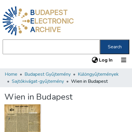
B
UDAPEST
E
LECTRONIC
A
RCHIVE
Search
(current
Log In
Home
Budapest Gyűjtemény
Különgyűjtemények
Communities & Collections
Sajtókivágat-gyűjtemény
Wien in Budapest
All of DSpace
Wien in Budapest
Statistics
About us