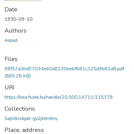
Date
1930-09-10
Authors
Arpad
Files
98f57a3bd97034e60a8230eebf681c325d9b82d8.pdf
(885.28 KB)
URI
https://bea.fszek.hu/handle/20.500.14711/115378
Collections
Sajtókivágat-gyűjtemény
Place, address