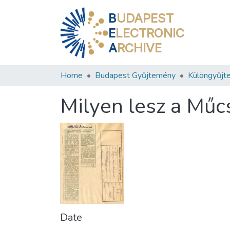
B
UDAPEST
E
LECTRONIC
A
RCHIVE
Home
Budapest Gyűjtemény
Különgyűjt
Milyen lesz a Műc
Date