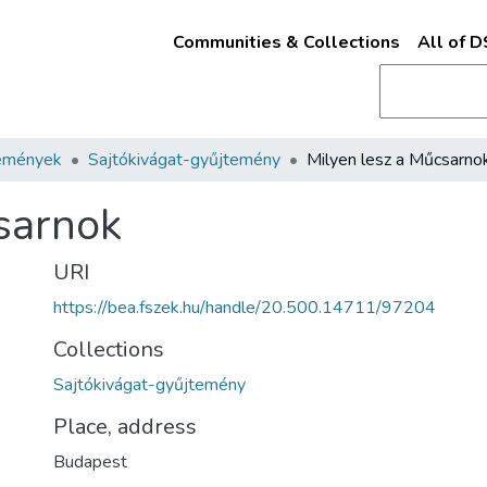
Communities & Collections
All of 
emények
Sajtókivágat-gyűjtemény
Milyen lesz a Műcsarno
sarnok
URI
https://bea.fszek.hu/handle/20.500.14711/97204
Collections
Sajtókivágat-gyűjtemény
Place, address
Budapest