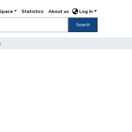
DSpace
Statistics
About us
Log In
Search
k