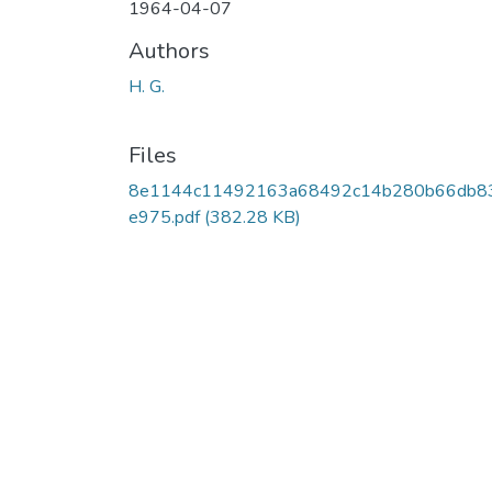
1964-04-07
Authors
H. G.
Files
8e1144c11492163a68492c14b280b66db8
e975.pdf
(382.28 KB)