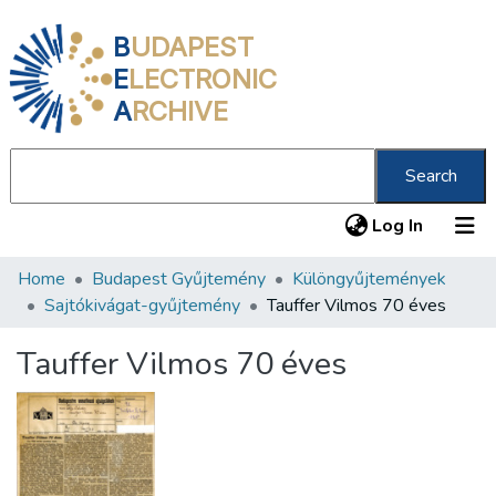
B
UDAPEST
E
LECTRONIC
A
RCHIVE
Search
(current
Log In
Home
Budapest Gyűjtemény
Különgyűjtemények
Communities & Collections
Sajtókivágat-gyűjtemény
Tauffer Vilmos 70 éves
All of DSpace
Tauffer Vilmos 70 éves
Statistics
About us