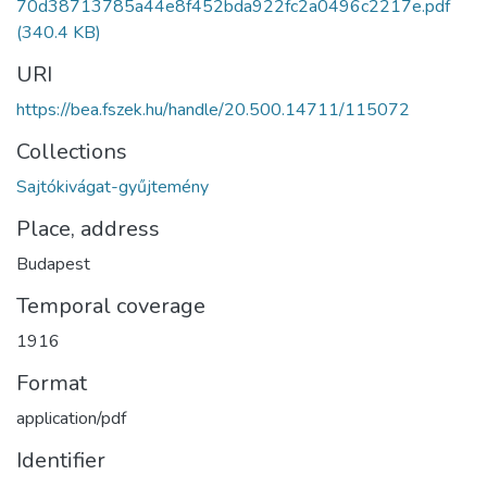
70d38713785a44e8f452bda922fc2a0496c2217e.pdf
(340.4 KB)
URI
https://bea.fszek.hu/handle/20.500.14711/115072
Collections
Sajtókivágat-gyűjtemény
Place, address
Budapest
Temporal coverage
1916
Format
application/pdf
Identifier