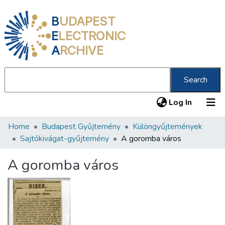
B
UDAPEST
E
LECTRONIC
A
RCHIVE
Search
(current
Log In
Home
Budapest Gyűjtemény
Különgyűjtemények
Communities & Collections
Sajtókivágat-gyűjtemény
A goromba város
All of DSpace
A goromba város
Statistics
About us