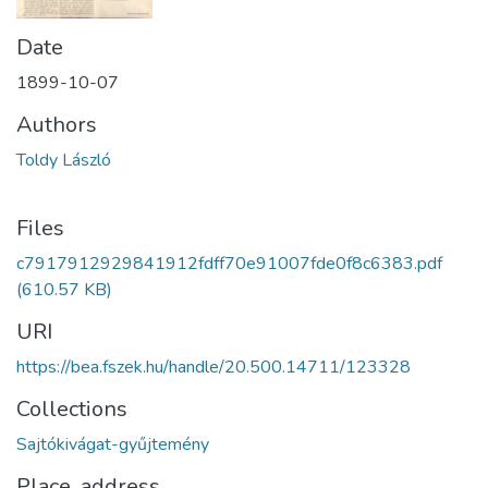
Date
1899-10-07
Authors
Toldy László
Files
c7917912929841912fdff70e91007fde0f8c6383.pdf
(610.57 KB)
URI
https://bea.fszek.hu/handle/20.500.14711/123328
Collections
Sajtókivágat-gyűjtemény
Place, address