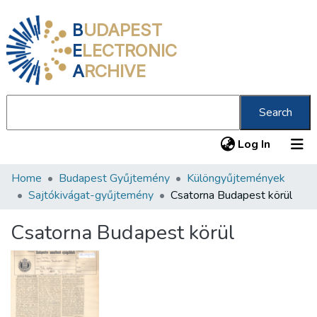
B
UDAPEST
E
LECTRONIC
A
RCHIVE
Search
(current
Log In
Home
Budapest Gyűjtemény
Különgyűjtemények
Communities & Collections
Sajtókivágat-gyűjtemény
Csatorna Budapest körül
All of DSpace
Csatorna Budapest körül
Statistics
About us