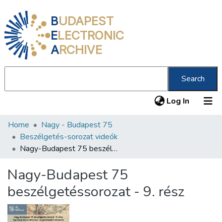
B
UDAPEST
E
LECTRONIC
A
RCHIVE
Search
(current
Log In
Home
Nagy - Budapest 75
Communities & Collections
Beszélgetés-sorozat videók
All of DSpace
Nagy-Budapest 75 beszélgetéssorozat - 9. rész
Statistics
Nagy-Budapest 75
About us
beszélgetéssorozat - 9. rész