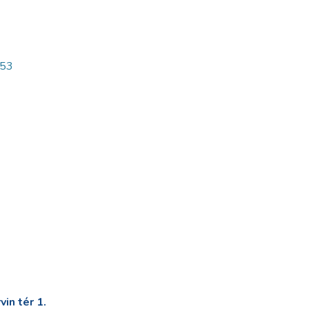
B53
in tér 1.