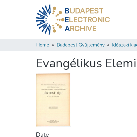
B
UDAPEST
E
LECTRONIC
A
RCHIVE
Home
Budapest Gyűjtemény
Időszaki ki
Evangélikus Elemi
Date