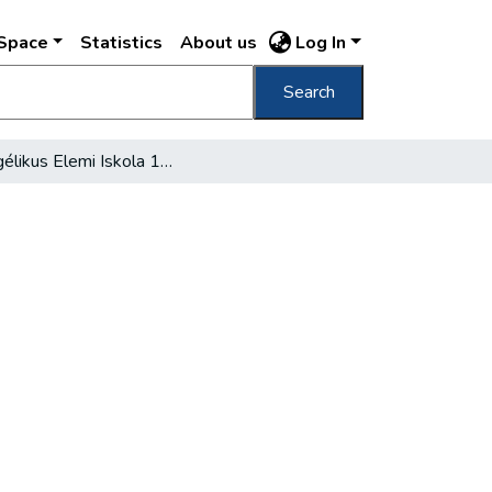
DSpace
Statistics
About us
Log In
Search
Evangélikus Elemi Iskola 1911