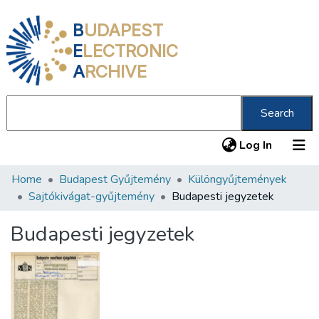
B
UDAPEST
E
LECTRONIC
A
RCHIVE
Search
(current
Log In
Home
Budapest Gyűjtemény
Különgyűjtemények
Communities & Collections
Sajtókivágat-gyűjtemény
Budapesti jegyzetek
All of DSpace
Budapesti jegyzetek
Statistics
About us