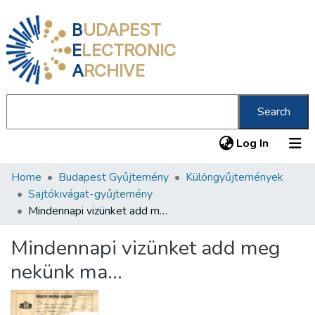
B
UDAPEST
E
LECTRONIC
A
RCHIVE
Search
(current
Log In
Home
Budapest Gyűjtemény
Különgyűjtemények
Communities & Collections
Sajtókivágat-gyűjtemény
All of DSpace
Mindennapi vizünket add meg nekünk ma…
Statistics
Mindennapi vizünket add meg
About us
nekünk ma…