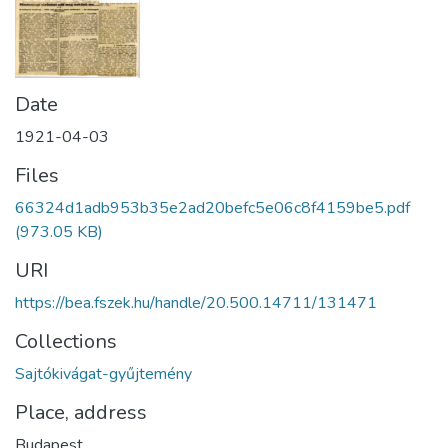
Date
1921-04-03
Files
66324d1adb953b35e2ad20befc5e06c8f4159be5.pdf
(973.05 KB)
URI
https://bea.fszek.hu/handle/20.500.14711/131471
Collections
Sajtókivágat-gyűjtemény
Place, address
Budapest