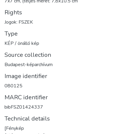
7x7 cm, (teljes méret: 7,8x10.5 cm
Rights
Jogok: FSZEK
Type
KÉP / önálló kép
Source collection
Budapest-képarchívum
Image identifier
080125
MARC identifier
bibFSZ01424337
Technical details
[Fénykép