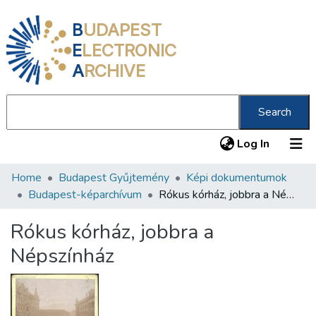
B
UDAPEST
E
LECTRONIC
A
RCHIVE
Search
(current
Log In
Home
Budapest Gyűjtemény
Képi dokumentumok
Communities & Collections
Budapest-képarchívum
Rókus kórház, jobbra a Népszínház
All of DSpace
Rókus kórház, jobbra a
Statistics
Népszínház
About us