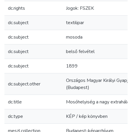
dc.rights
Jogok: FSZEK
dc.subject
textilipar
dc.subject
mosoda
dc.subject
belső felvétel
dc.subject
1899
Országos Magyar Királyi Gyapjúm
dc.subject.other
(Budapest)
dc.title
Mosóhelyiség a nagy extraháló 
dc.type
KÉP / kép könyvben
meszl.collection
Budapest-képarchívum