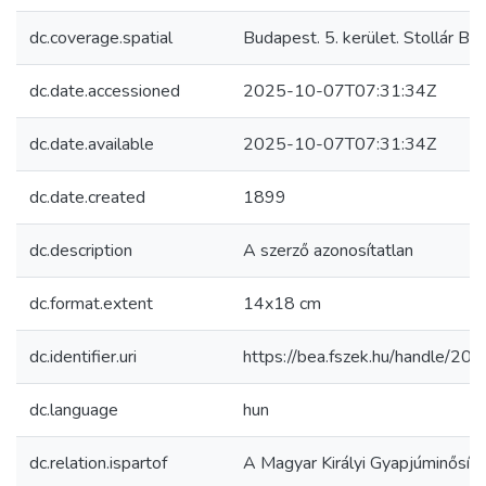
dc.coverage.spatial
Budapest. 5. kerület. Stollár Bél
dc.date.accessioned
2025-10-07T07:31:34Z
dc.date.available
2025-10-07T07:31:34Z
dc.date.created
1899
dc.description
A szerző azonosítatlan
dc.format.extent
14x18 cm
dc.identifier.uri
https://bea.fszek.hu/handle/2
dc.language
hun
dc.relation.ispartof
A Magyar Királyi Gyapjúminősítő 