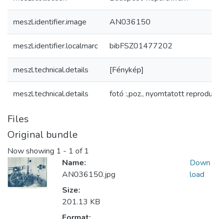
meszl.identifier.image
AN036150
meszl.identifier.localmarc
bibFSZ01477202
meszl.technical.details
[Fénykép]
meszl.technical.details
fotó :,poz., nyomtatott reproduk
Files
Original bundle
Now showing
1 - 1 of 1
Name:
Down
AN036150.jpg
load
Size:
201.13 KB
Format: