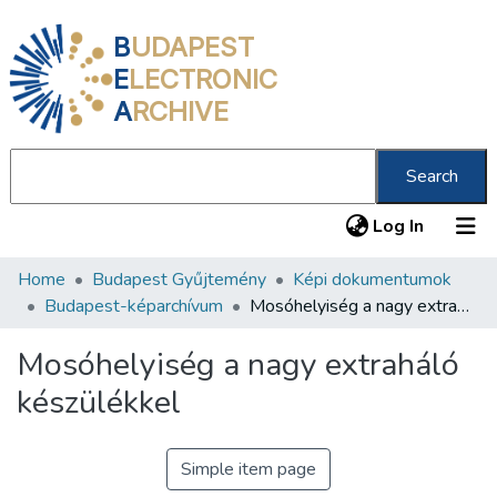
B
UDAPEST
E
LECTRONIC
A
RCHIVE
Search
(current
Log In
Home
Budapest Gyűjtemény
Képi dokumentumok
Communities & Collections
Budapest-képarchívum
Mosóhelyiség a nagy extraháló készülékkel
All of DSpace
Mosóhelyiség a nagy extraháló
Statistics
készülékkel
About us
Simple item page