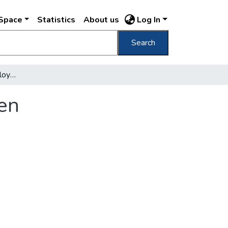
DSpace
Statistics
About us
Log In
Search
Tabelle zu den Pester Lloyd Teuerungszahlen
en