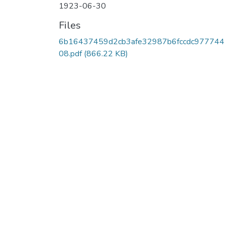
1923-06-30
Files
6b16437459d2cb3afe32987b6fccdc97774
08.pdf
(866.22 KB)