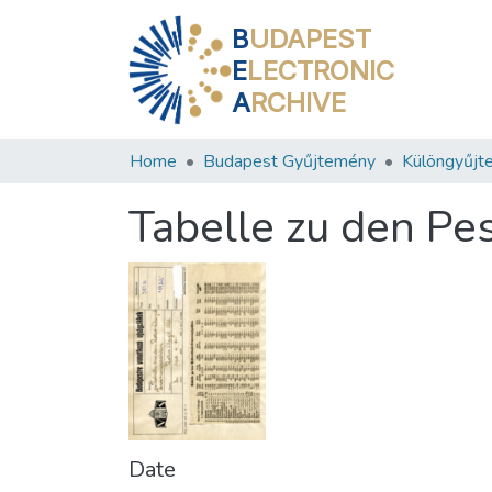
B
UDAPEST
E
LECTRONIC
A
RCHIVE
Home
Budapest Gyűjtemény
Különgyűjt
Tabelle zu den Pe
Date