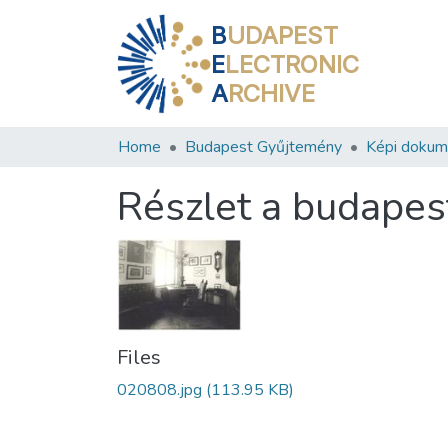
B
UDAPEST
E
LECTRONIC
A
RCHIVE
Home
Budapest Gyűjtemény
Képi doku
Részlet a budapes
Files
020808.jpg
(113.95 KB)