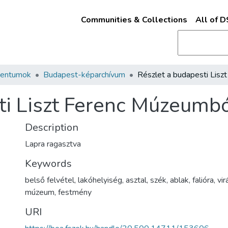
Communities & Collections
All of 
mentumok
Budapest-képarchívum
ti Liszt Ferenc Múzeumb
Description
Lapra ragasztva
Keywords
belső felvétel
,
lakóhelyiség
,
asztal
,
szék
,
ablak
,
falióra
,
vir
múzeum
,
festmény
URI