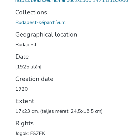
https://bea.fszek.hu/handle/20.500.14711/153606
Collections
Budapest-képarchívum
Geographical location
Budapest
Date
[1925 után]
Creation date
1920
Extent
17x23 cm, (teljes méret: 24,5x18,5 cm)
Rights
Jogok: FSZEK