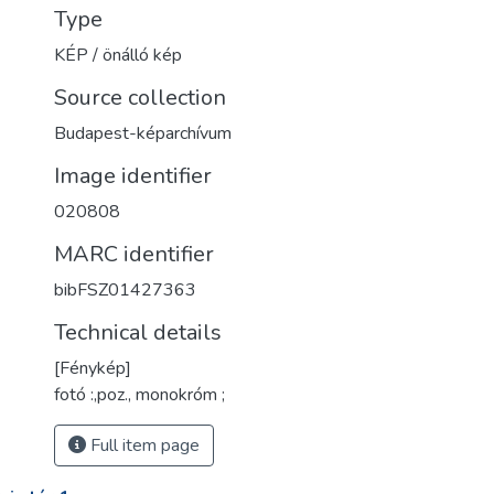
Type
KÉP / önálló kép
Source collection
Budapest-képarchívum
Image identifier
020808
MARC identifier
bibFSZ01427363
Technical details
[Fénykép]
fotó :,poz., monokróm ;
Full item page