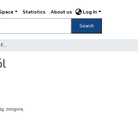
DSpace
Statistics
About us
Log In
Search
Részlet a budapesti Liszt Ferenc Múzeumból
ól
ág
,
zongora
,