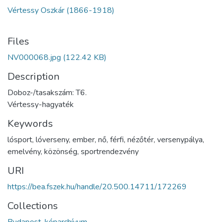
Vértessy Oszkár (1866-1918)
Files
NV000068.jpg
(122.42 KB)
Description
Doboz-/tasakszám: T6.
Vértessy-hagyaték
Keywords
lósport
,
lóverseny
,
ember
,
nő
,
férfi
,
nézőtér
,
versenypálya
,
emelvény
,
közönség
,
sportrendezvény
URI
https://bea.fszek.hu/handle/20.500.14711/172269
Collections
Budapest-képarchívum