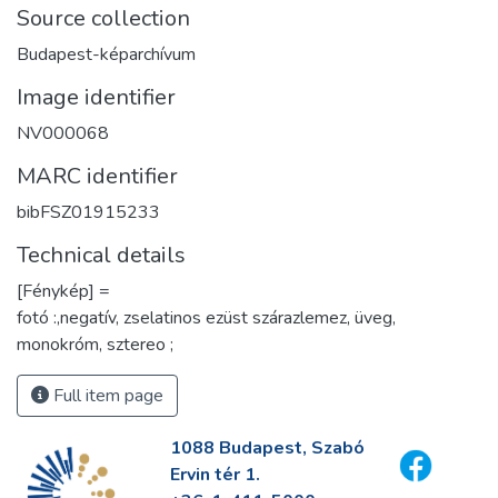
Source collection
Budapest-képarchívum
Image identifier
NV000068
MARC identifier
bibFSZ01915233
Technical details
[Fénykép] =
fotó :,negatív, zselatinos ezüst szárazlemez, üveg,
monokróm, sztereo ;
Full item page
1088 Budapest, Szabó
Ervin tér 1.