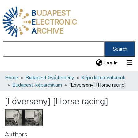
B
UDAPEST
E
LECTRONIC
A
RCHIVE
Search
(current
Log In
Home
Budapest Gyűjtemény
Képi dokumentumok
Communities & Collections
Budapest-képarchívum
[Lóverseny] [Horse racing]
All of DSpace
[Lóverseny] [Horse racing]
Statistics
About us
Authors