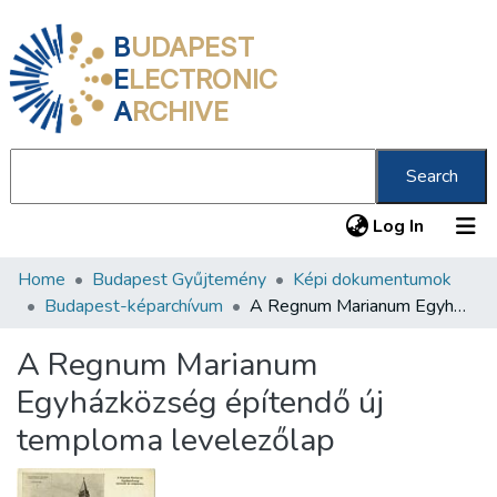
B
UDAPEST
E
LECTRONIC
A
RCHIVE
Search
(current
Log In
Home
Budapest Gyűjtemény
Képi dokumentumok
Communities & Collections
Budapest-képarchívum
A Regnum Marianum Egyházközség építendő új temploma levelezőlap
All of DSpace
A Regnum Marianum
Statistics
Egyházközség építendő új
About us
temploma levelezőlap