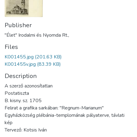
Publisher
"Élet" Irodalmi és Nyomda Rt.,
Files
K001455.jpg
(201.63 KB)
K001455v.jpg
(83.39 KB)
Description
A szerző azonosítatlan
Postatiszta
B. kisny. sz. 1705
Felirat a grafika sarkában: "Regnum-Marianum"
Egyházközség plébánia-templomának pályaterve, távlati
kép
Tervező: Kotsis Iván