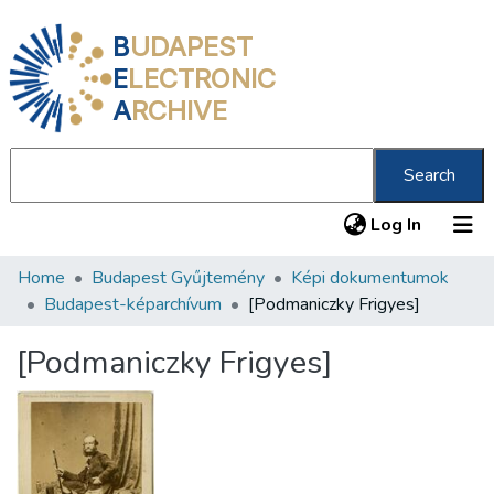
B
UDAPEST
E
LECTRONIC
A
RCHIVE
Search
(current
Log In
Home
Budapest Gyűjtemény
Képi dokumentumok
Communities & Collections
Budapest-képarchívum
[Podmaniczky Frigyes]
All of DSpace
[Podmaniczky Frigyes]
Statistics
About us