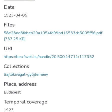
Date
1923-04-05
Files
58e28de8fabeb29a1054fd99bd16533cb5005f56.pdf
(737.25 KB)
URI
https://bea.fszek.hu/handle/20.500.14711/117352
Collections
Sajtókivágat-gyűjtemény
Place, address
Budapest
Temporal coverage
1923