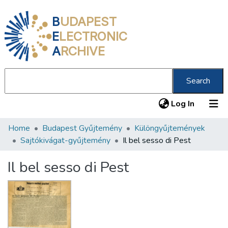
B
UDAPEST
E
LECTRONIC
A
RCHIVE
Search
(current
Log In
Home
Budapest Gyűjtemény
Különgyűjtemények
Communities & Collections
Sajtókivágat-gyűjtemény
Il bel sesso di Pest
All of DSpace
Il bel sesso di Pest
Statistics
About us