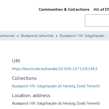
Communities & Collections
All of 
mentumok
Budapesti sírkertek
Budapest VIII. Salgótarjáni úti Neológ Zsidó Temető
URI
https://bea.fszek.hu/handle/20.500.14711/61463
Collections
Budapest VIII. Salgótarjáni úti Neológ Zsidó Temető
Location, address
Budapest VIII. Salgótarjáni úti Neológ Zsidó Temető