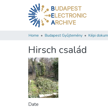
B
UDAPEST
E
LECTRONIC
A
RCHIVE
Home
Budapest Gyűjtemény
Képi doku
Hirsch család
Date