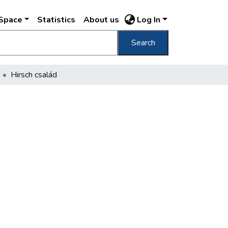
DSpace
Statistics
About us
Log In
Search
Hirsch család