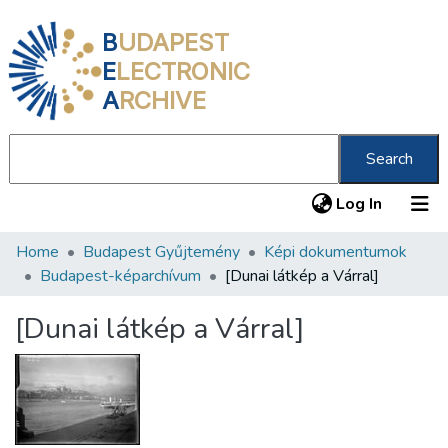
B
UDAPEST
E
LECTRONIC
A
RCHIVE
Search
(current
Log In
Home
Budapest Gyűjtemény
Képi dokumentumok
Communities & Collections
Budapest-képarchívum
[Dunai látkép a Várral]
All of DSpace
[Dunai látkép a Várral]
Statistics
About us