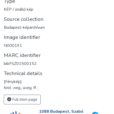
Type
KÉP / önálló kép
Source collection
Budapest-képarchívum
Image identifier
N000191
MARC identifier
bibFSZ01500152
Technical details
[Fénykép]
fotó :,neg., üveg, ff. ;
Full item page
1088 Budapest, Szabó