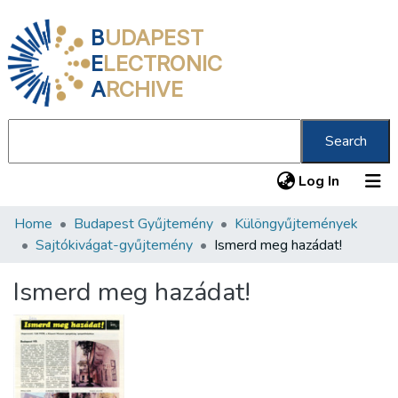
B
UDAPEST
E
LECTRONIC
A
RCHIVE
Search
(current
Log In
Home
Budapest Gyűjtemény
Különgyűjtemények
Communities & Collections
Sajtókivágat-gyűjtemény
Ismerd meg hazádat!
All of DSpace
Ismerd meg hazádat!
Statistics
About us