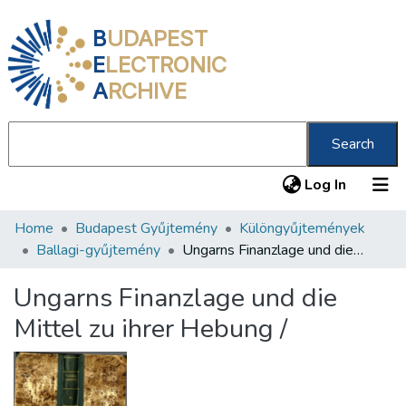
B
UDAPEST
E
LECTRONIC
A
RCHIVE
Search
(current
Log In
Home
Budapest Gyűjtemény
Különgyűjtemények
Communities & Collections
Ballagi-gyűjtemény
Ungarns Finanzlage und die Mittel zu ihrer Hebung /
All of DSpace
Ungarns Finanzlage und die
Statistics
Mittel zu ihrer Hebung /
About us