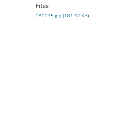
Files
080035.jpg
(181.32 KB)