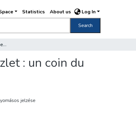
DSpace
Statistics
About us
Log In
Search
Ezredéves kiállítás Budapest, 1896 falu részlet : un coin du village : Dorf Parthie /
let : un coin du
yomásos jelzése