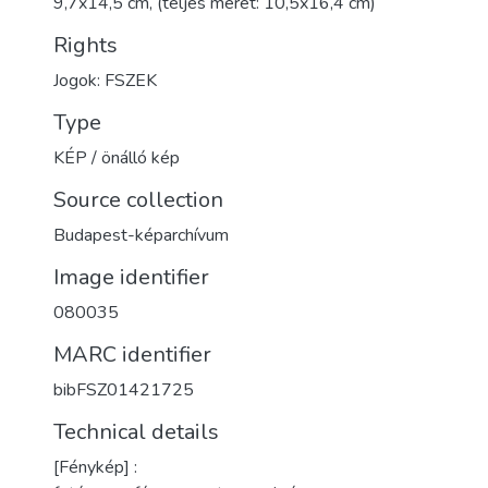
9,7x14,5 cm, (teljes méret: 10,5x16,4 cm)
Rights
Jogok: FSZEK
Type
KÉP / önálló kép
Source collection
Budapest-képarchívum
Image identifier
080035
MARC identifier
bibFSZ01421725
Technical details
[Fénykép] :