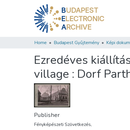
B
UDAPEST
E
LECTRONIC
A
RCHIVE
Home
Budapest Gyűjtemény
Képi doku
Ezredéves kiállítá
village : Dorf Parth
Publisher
Fényképészeti Szövetkezés,