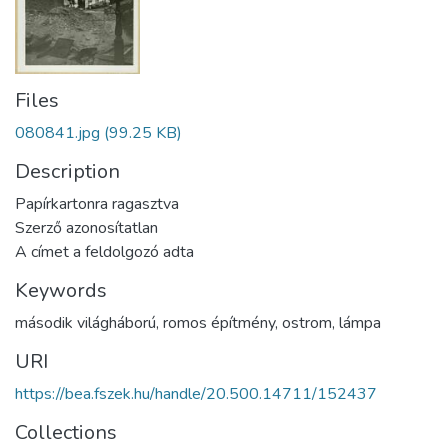
Files
080841.jpg
(99.25 KB)
Description
Papírkartonra ragasztva
Szerző azonosítatlan
A címet a feldolgozó adta
Keywords
második világháború
,
romos építmény
,
ostrom
,
lámpa
URI
https://bea.fszek.hu/handle/20.500.14711/152437
Collections