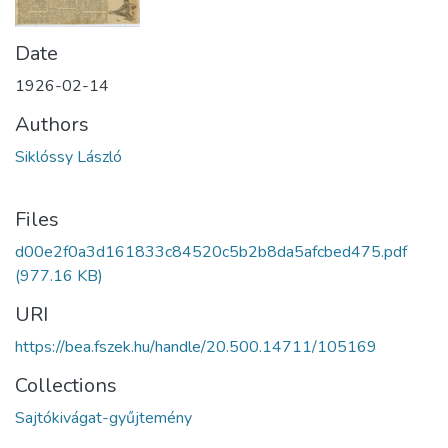
Date
1926-02-14
Authors
Siklóssy László
Files
d00e2f0a3d161833c84520c5b2b8da5afcbed475.pdf
(977.16 KB)
URI
https://bea.fszek.hu/handle/20.500.14711/105169
Collections
Sajtókivágat-gyűjtemény