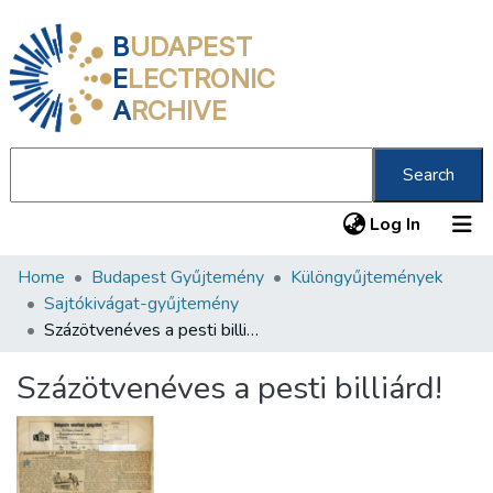
B
UDAPEST
E
LECTRONIC
A
RCHIVE
Search
(current
Log In
Home
Budapest Gyűjtemény
Különgyűjtemények
Communities & Collections
Sajtókivágat-gyűjtemény
All of DSpace
Százötvenéves a pesti billiárd!
Statistics
Százötvenéves a pesti billiárd!
About us