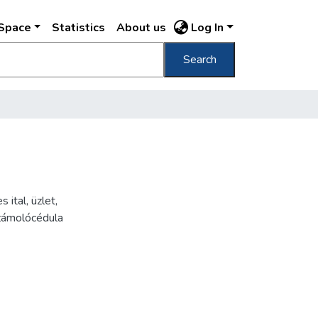
DSpace
Statistics
About us
Log In
Search
s ital
,
üzlet
,
zámolócédula