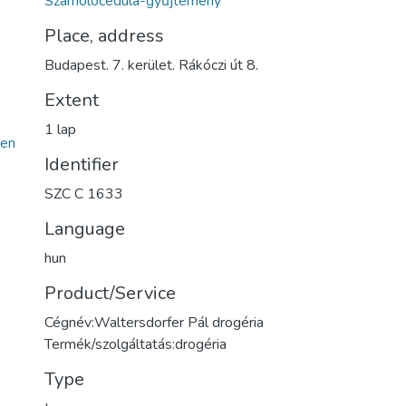
Számolócédula-gyűjtemény
Place, address
Budapest. 7. kerület. Rákóczi út 8.
Extent
1 lap
en
Identifier
SZC C 1633
Language
hun
Product/Service
Cégnév:Waltersdorfer Pál drogéria
Termék/szolgáltatás:drogéria
Type