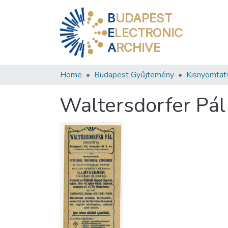
B
UDAPEST
E
LECTRONIC
A
RCHIVE
Home
Budapest Gyűjtemény
Kisnyomtat
Waltersdorfer Pál