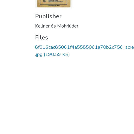
Publisher
Kellner és Mohrlüder
Files
8f016cac85061f4a5585061a70b2c756_scre
.jpg
(190.59 KB)