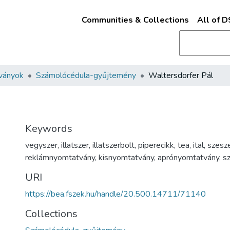
Communities & Collections
All of 
ványok
Számolócédula-gyűjtemény
Waltersdorfer Pál
Keywords
vegyszer
,
illatszer
,
illatszerbolt
,
piperecikk
,
tea
,
ital
,
szesze
reklámnyomtatvány
,
kisnyomtatvány
,
aprónyomtatvány
,
s
URI
https://bea.fszek.hu/handle/20.500.14711/71140
Collections