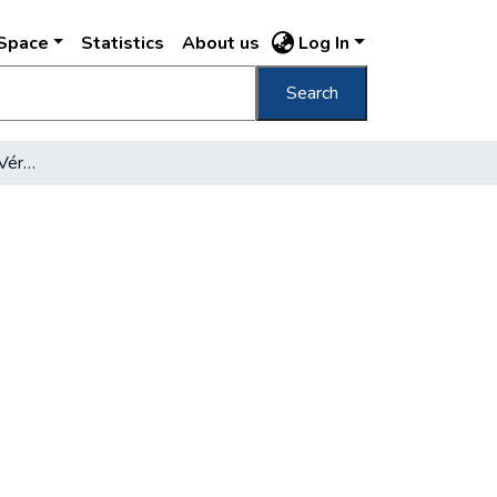
DSpace
Statistics
About us
Log In
Search
Mesterséges tó épül a Vérmező közepén