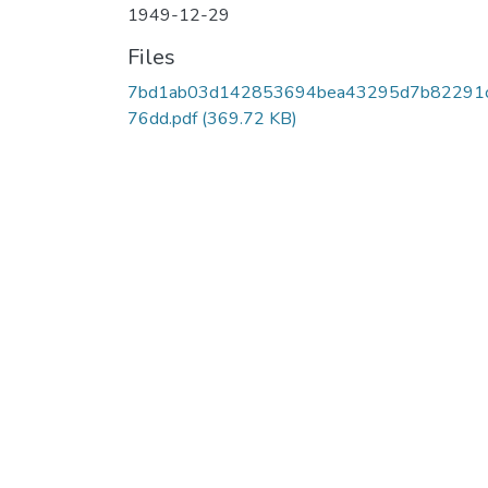
1949-12-29
Files
7bd1ab03d142853694bea43295d7b82291
76dd.pdf
(369.72 KB)