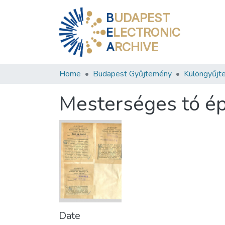
B
UDAPEST
E
LECTRONIC
A
RCHIVE
Home
Budapest Gyűjtemény
Különgyűjt
Mesterséges tó é
Date