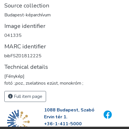
Source collection
Budapest-képarchívum
Image identifier
041335
MARC identifier
bibFSZ01812225
Technical details
[Fénykép]
fotó :,poz., zselatinos ezüst, monokróm ;
Full item page
1088 Budapest, Szabó
Ervin tér 1.
+36-1-411-5000