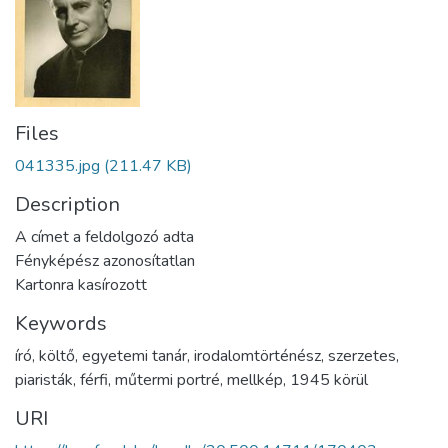
Files
041335.jpg
(211.47 KB)
Description
A címet a feldolgozó adta
Fényképész azonosítatlan
Kartonra kasírozott
Keywords
író
,
költő
,
egyetemi tanár
,
irodalomtörténész
,
szerzetes
,
piaristák
,
férfi
,
műtermi portré
,
mellkép
,
1945 körül
URI