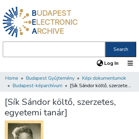
B
UDAPEST
E
LECTRONIC
A
RCHIVE
Search
(current
Log In
Home
Budapest Gyűjtemény
Képi dokumentumok
Communities & Collections
Budapest-képarchívum
[Sík Sándor költő, szerzetes, egyetemi tanár]
All of DSpace
[Sík Sándor költő, szerzetes,
Statistics
egyetemi tanár]
About us