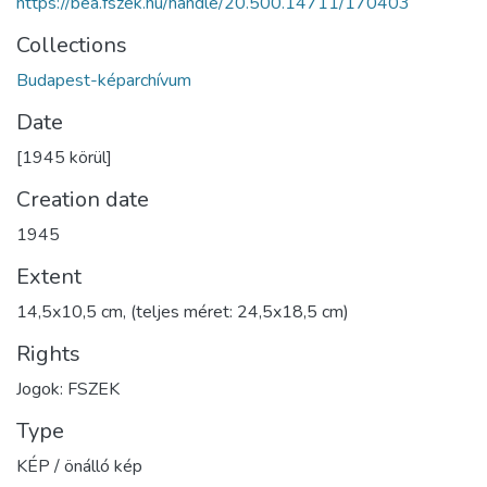
https://bea.fszek.hu/handle/20.500.14711/170403
Collections
Budapest-képarchívum
Date
[1945 körül]
Creation date
1945
Extent
14,5x10,5 cm, (teljes méret: 24,5x18,5 cm)
Rights
Jogok: FSZEK
Type
KÉP / önálló kép