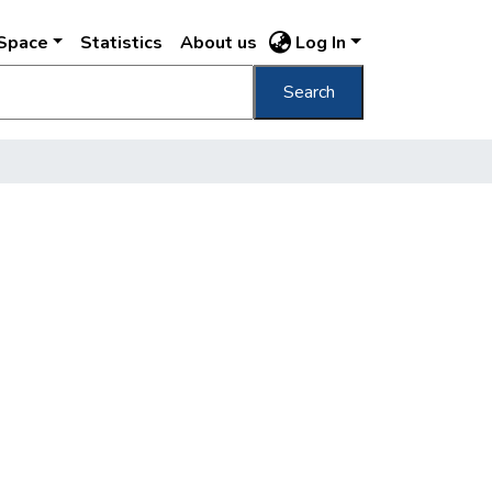
DSpace
Statistics
About us
Log In
Search