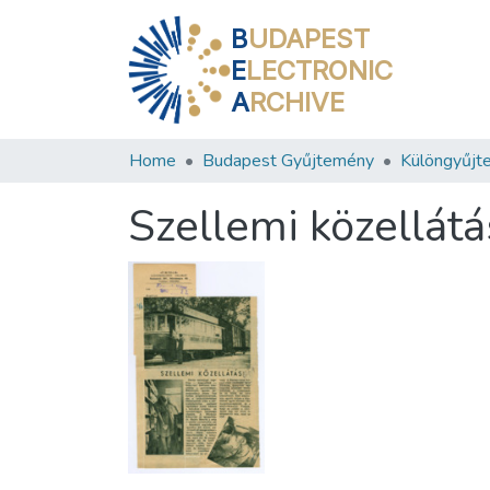
B
UDAPEST
E
LECTRONIC
A
RCHIVE
Home
Budapest Gyűjtemény
Különgyűjt
Szellemi közellátá