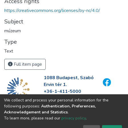
Access rights
https://creativecommons.org/licenses/by-nc/4.0/
Subject
múzeum
Type
Text
Full item page
1088 Budapest, Szabó
Ervin tér 1.
+36-1-411-5000
info@fszek.hu
We collect and process your personal information for the
https://fszek.hu
following purposes:
Authentication, Preferences,
Acknowledgement and Statistics
.
To learn more, please read our
privacy policy
.