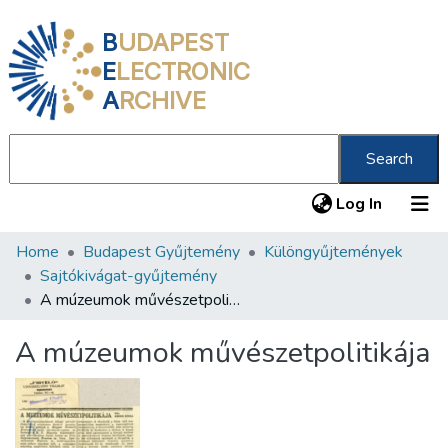
B
UDAPEST
E
LECTRONIC
A
RCHIVE
Search
(current
Log In
Home
Budapest Gyűjtemény
Különgyűjtemények
Communities & Collections
Sajtókivágat-gyűjtemény
All of DSpace
A múzeumok művészetpolitikája
Statistics
A múzeumok művészetpolitikája
About us