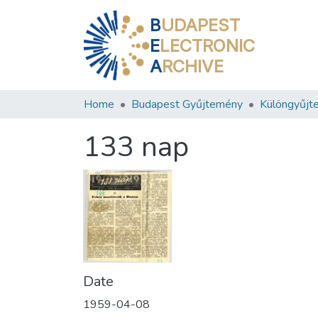
B
UDAPEST
E
LECTRONIC
A
RCHIVE
Home
Budapest Gyűjtemény
Különgyűjt
133 nap
Date
1959-04-08