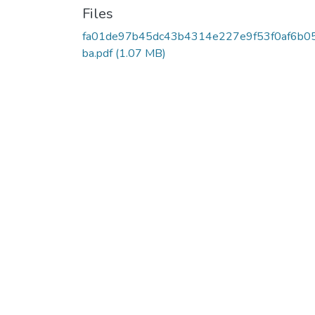
Files
fa01de97b45dc43b4314e227e9f53f0af6b0
ba.pdf
(1.07 MB)