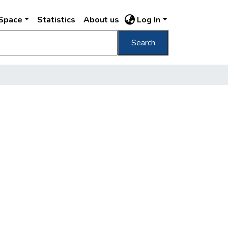
DSpace
Statistics
About us
Log In
Search