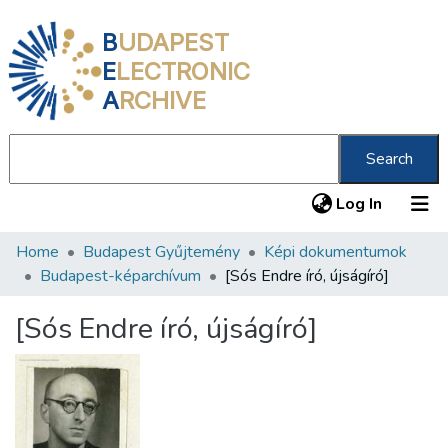
B
UDAPEST
E
LECTRONIC
A
RCHIVE
Search
(current
Log In
Home
Budapest Gyűjtemény
Képi dokumentumok
Communities & Collections
Budapest-képarchívum
[Sós Endre író, újságíró]
All of DSpace
[Sós Endre író, újságíró]
Statistics
About us