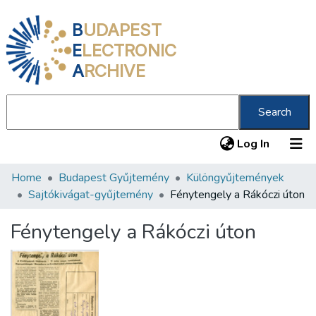
B
UDAPEST
E
LECTRONIC
A
RCHIVE
Search
(current
Log In
Home
Budapest Gyűjtemény
Különgyűjtemények
Communities & Collections
Sajtókivágat-gyűjtemény
Fénytengely a Rákóczi úton
All of DSpace
Fénytengely a Rákóczi úton
Statistics
About us