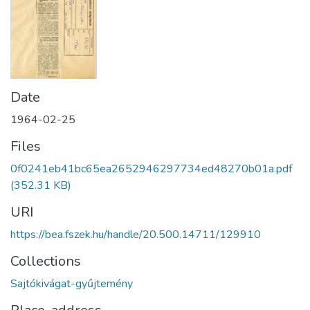
Date
1964-02-25
Files
0f0241eb41bc65ea2652946297734ed48270b01a.pdf
(352.31 KB)
URI
https://bea.fszek.hu/handle/20.500.14711/129910
Collections
Sajtókivágat-gyűjtemény