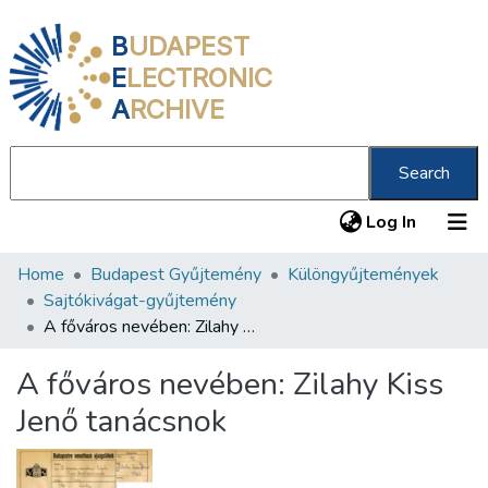
B
UDAPEST
E
LECTRONIC
A
RCHIVE
Search
(current
Log In
Home
Budapest Gyűjtemény
Különgyűjtemények
Communities & Collections
Sajtókivágat-gyűjtemény
All of DSpace
A főváros nevében: Zilahy Kiss Jenő tanácsnok
Statistics
A főváros nevében: Zilahy Kiss
About us
Jenő tanácsnok