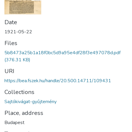
Date
1921-05-22
Files
5b8473a25b1a18f0bc5d9a95e4df28f3e497078d.pdf
(376.31 KB)
URI
https://bea.fszek.hu/handle/20.500.14711/109431
Collections
Sajtókivágat-gyűjtemény
Place, address
Budapest