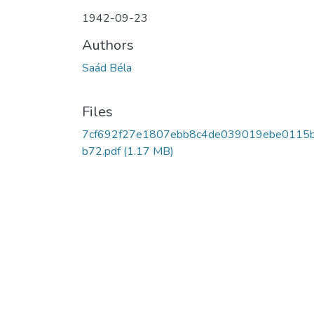
1942-09-23
Authors
Saád Béla
Files
7cf692f27e1807ebb8c4de039019ebe0115
b72.pdf
(1.17 MB)