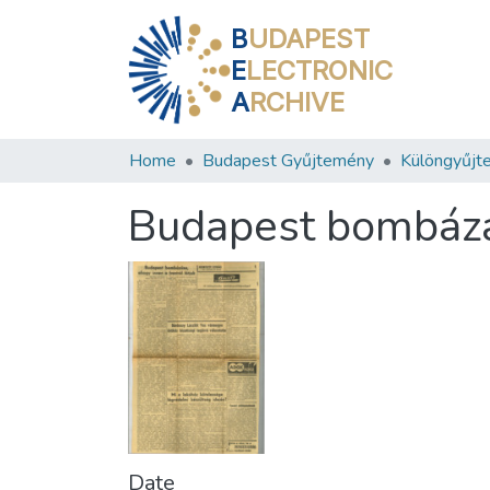
B
UDAPEST
E
LECTRONIC
A
RCHIVE
Home
Budapest Gyűjtemény
Különgyűjt
Budapest bombázás
Date