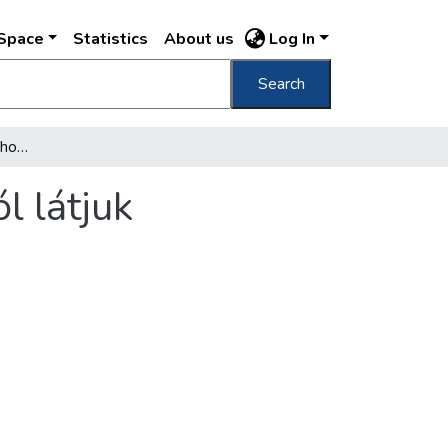
DSpace
Statistics
About us
Log In
Search
Budapest bombázása, ahogy innen a frontról látjuk
l látjuk