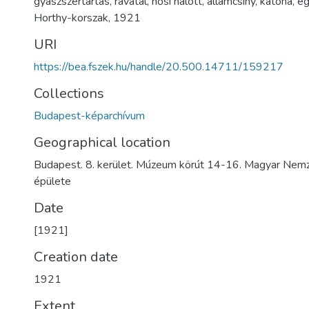
gyászszertartás
,
ravatal
,
hősi halott
,
államcsíny
,
katona
,
eg
Horthy-korszak
,
1921
URI
https://bea.fszek.hu/handle/20.500.14711/159217
Collections
Budapest-képarchívum
Geographical location
Budapest. 8. kerület. Múzeum körút 14-16. Magyar Nem
épülete
Date
[1921]
Creation date
1921
Extent