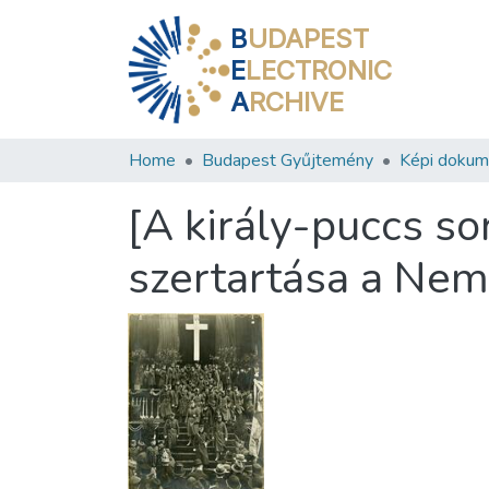
B
UDAPEST
E
LECTRONIC
A
RCHIVE
Home
Budapest Gyűjtemény
Képi doku
[A király-puccs s
szertartása a Nem