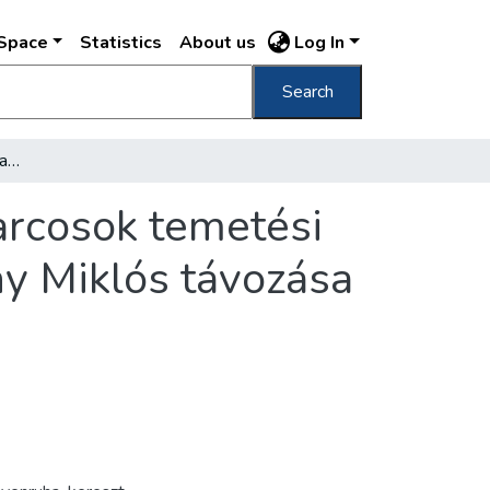
DSpace
Statistics
About us
Log In
Search
[A király-puccs során Budaörsnél elesett harcosok temetési szertartása a Nemzeti Múzeum előtt] Horthy Miklós távozása
arcosok temetési
y Miklós távozása