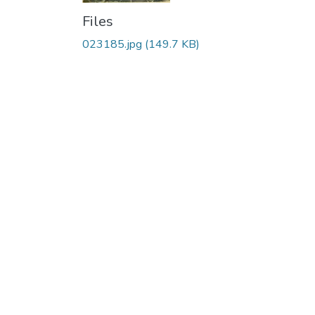
Files
023185.jpg
(149.7 KB)