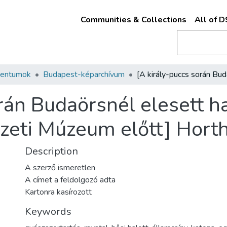
Communities & Collections
All of 
mentumok
Budapest-képarchívum
orán Budaörsnél elesett h
zeti Múzeum előtt] Horth
Description
A szerző ismeretlen
A címet a feldolgozó adta
Kartonra kasírozott
Keywords