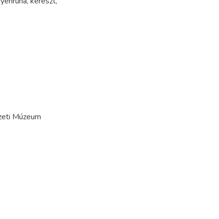
yenruha
,
kereszt
,
zeti Múzeum