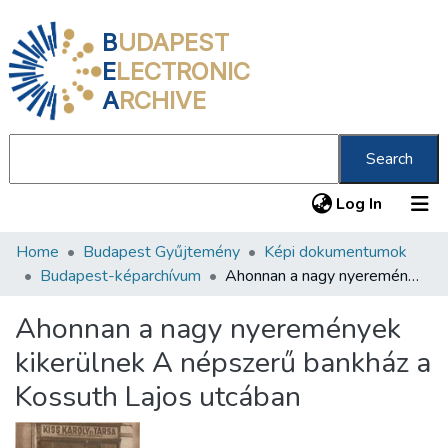
B
UDAPEST
E
LECTRONIC
A
RCHIVE
Search
(current
Log In
Home
Budapest Gyűjtemény
Képi dokumentumok
Communities & Collections
Budapest-képarchívum
Ahonnan a nagy nyeremények kikerülnek A népszerű bankház a Kossuth Lajos utcában
All of DSpace
Ahonnan a nagy nyeremények
Statistics
kikerülnek A népszerű bankház a
About us
Kossuth Lajos utcában