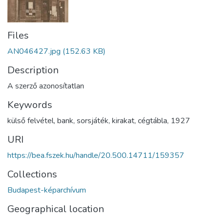
Files
AN046427.jpg
(152.63 KB)
Description
A szerző azonosítatlan
Keywords
külső felvétel
,
bank
,
sorsjáték
,
kirakat
,
cégtábla
,
1927
URI
https://bea.fszek.hu/handle/20.500.14711/159357
Collections
Budapest-képarchívum
Geographical location