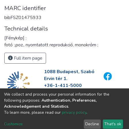
MARC identifier
bibFSZ01475933
Technical details
[Fénykép] :
fotó :,poz., nyomtatott reprodukció, monokróm ;
Full item page
1088 Budapest, Szabó
Ervin tér 1.
+36-1-411-5000
info@fszek.hu
We collect and process your personal information for the
https://fszek.hu
following purposes:
Authentication, Preferences,
Acknowledgement and Statistics
.
To learn more, please read our
privacy policy
.
Customize
Decline
That's ok