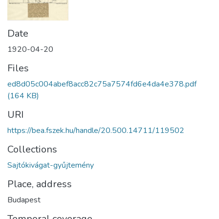
Date
1920-04-20
Files
ed8d05c004abef8acc82c75a7574fd6e4da4e378.pdf
(164 KB)
URI
https://bea.fszek.hu/handle/20.500.14711/119502
Collections
Sajtókivágat-gyűjtemény
Place, address
Budapest
Temporal coverage