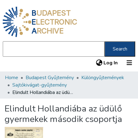
B
UDAPEST
E
LECTRONIC
A
RCHIVE
Search
(current
Log In
Home
Budapest Gyűjtemény
Különgyűjtemények
Communities & Collections
Sajtókivágat-gyűjtemény
All of DSpace
Elindult Hollandiába az üdülő gyermekek második csoportja
Statistics
Elindult Hollandiába az üdülő
About us
gyermekek második csoportja