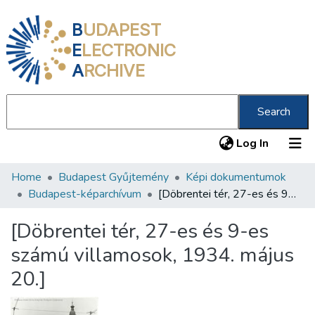
B
UDAPEST
E
LECTRONIC
A
RCHIVE
Search
(current
Log In
Home
Budapest Gyűjtemény
Képi dokumentumok
Communities & Collections
Budapest-képarchívum
[Döbrentei tér, 27-es és 9-es számú villamosok, 1934. május 20.]
All of DSpace
[Döbrentei tér, 27-es és 9-es
Statistics
számú villamosok, 1934. május
About us
20.]