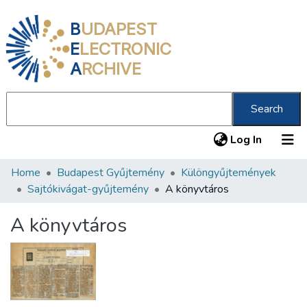
B
UDAPEST
E
LECTRONIC
A
RCHIVE
Search
(current
Log In
Home
Budapest Gyűjtemény
Különgyűjtemények
Communities & Collections
Sajtókivágat-gyűjtemény
A könyvtáros
All of DSpace
A könyvtáros
Statistics
About us