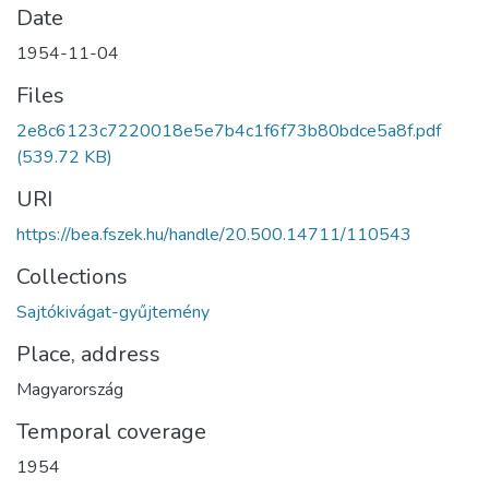
Date
1954-11-04
Files
2e8c6123c7220018e5e7b4c1f6f73b80bdce5a8f.pdf
(539.72 KB)
URI
https://bea.fszek.hu/handle/20.500.14711/110543
Collections
Sajtókivágat-gyűjtemény
Place, address
Magyarország
Temporal coverage
1954