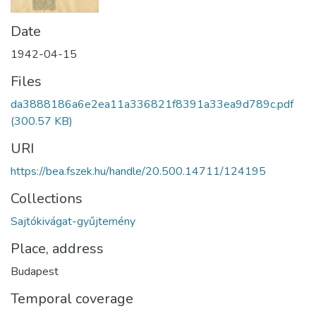
Date
1942-04-15
Files
da3888186a6e2ea11a336821f8391a33ea9d789c.pdf
(300.57 KB)
URI
https://bea.fszek.hu/handle/20.500.14711/124195
Collections
Sajtókivágat-gyűjtemény
Place, address
Budapest
Temporal coverage