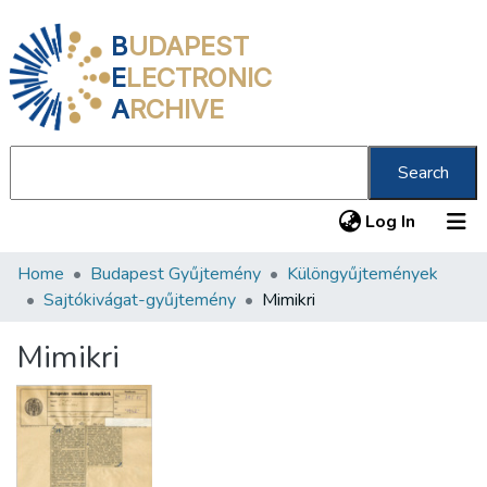
B
UDAPEST
E
LECTRONIC
A
RCHIVE
Search
(current
Log In
Home
Budapest Gyűjtemény
Különgyűjtemények
Communities & Collections
Sajtókivágat-gyűjtemény
Mimikri
All of DSpace
Mimikri
Statistics
About us