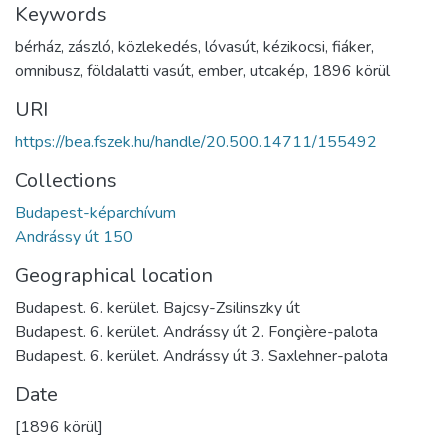
Keywords
bérház
,
zászló
,
közlekedés
,
lóvasút
,
kézikocsi
,
fiáker
,
omnibusz
,
földalatti vasút
,
ember
,
utcakép
,
1896 körül
URI
https://bea.fszek.hu/handle/20.500.14711/155492
Collections
Budapest-képarchívum
Andrássy út 150
Geographical location
Budapest. 6. kerület. Bajcsy-Zsilinszky út
Budapest. 6. kerület. Andrássy út 2. Fonçière-palota
Budapest. 6. kerület. Andrássy út 3. Saxlehner-palota
Date
[1896 körül]