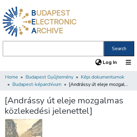
B
UDAPEST
E
LECTRONIC
A
RCHIVE
Search
(current
Log In
Home
Budapest Gyűjtemény
Képi dokumentumok
Communities & Collections
Budapest-képarchívum
[Andrássy út eleje mozgalmas közlekedési jelenettel]
All of DSpace
[Andrássy út eleje mozgalmas
Statistics
közlekedési jelenettel]
About us