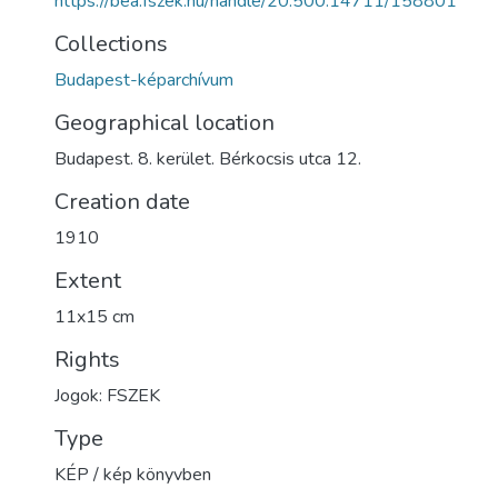
https://bea.fszek.hu/handle/20.500.14711/158801
Collections
Budapest-képarchívum
Geographical location
Budapest. 8. kerület. Bérkocsis utca 12.
Creation date
1910
Extent
11x15 cm
Rights
Jogok: FSZEK
Type
KÉP / kép könyvben