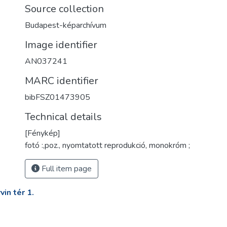
Source collection
Budapest-képarchívum
Image identifier
AN037241
MARC identifier
bibFSZ01473905
Technical details
[Fénykép]
fotó :,poz., nyomtatott reprodukció, monokróm ;
Full item page
in tér 1.