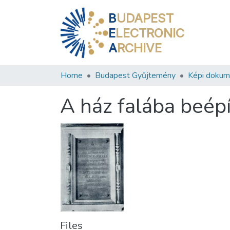
B
UDAPEST
E
LECTRONIC
A
RCHIVE
Home
Budapest Gyűjtemény
Képi doku
A ház falába beép
Files