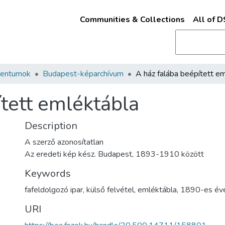
Communities & Collections
All of 
mentumok
Budapest-képarchívum
ített emléktábla
Description
A szerző azonosítatlan
Az eredeti kép kész. Budapest, 1893-1910 között
Keywords
fafeldolgozó ipar
,
külső felvétel
,
emléktábla
,
1890-es év
URI