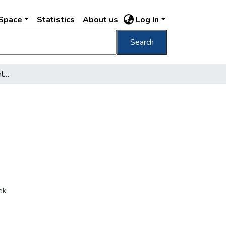
DSpace
Statistics
About us
Log In
Search
A ház falába beépített emléktábla
ek